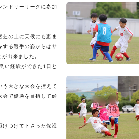
レンドリーリーグに参加
然芝の上に天候にも恵ま
をする選手の姿からはサ
とが出来ました。
良い経験ができた1日と
いう大きな大会を控えて
大会で優勝を目指して頑
駆けつけて下さった保護