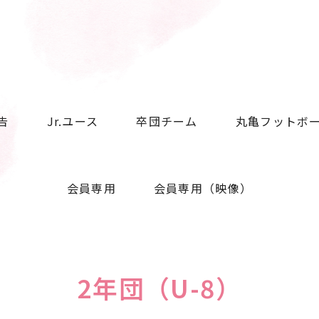
告
Jr.ユース
卒団チーム
丸亀フットボ
会員専用
会員専用（映像）
2年団（U-8）