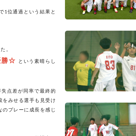
クで1位通過という結果と
した。
優勝☆
という素晴らし
得失点差が同率で最終的
涙をみせる選手も見受け
なのプレーに成長を感じ